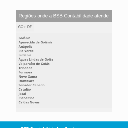
Regiões onde a BSB Contabilidade atende
GO e DF
Goiânia
Aparecida de Goiânia
Anápolis
Rio Verde
Luziânia
Águas Lindas de Goiás
Valparaíso de Goiás
Trindade
Formosa
Novo Gama
Itumbiara
Senador Canedo
Catalão
Jataí
Planaltina
Caldas Novas